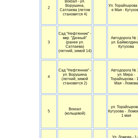
Вокзал - ул.
Ворушина,
Ул. Торайгырова 
2
Сатпаева (летом
е Мая - Кутузо
становится 4)
Сад "Нефтянник" -
мкр. "Дачный"
Автодорога № 1
3
(ранее ул.
ул. Баймолдина
Сатпаева)
Кутузова
(летний, зимой 14)
Сад "Нефтянник" -
Автодорога № 1
ул. Ворушина
ул. Мира -
4
(летний, зимой
Торайгырова - 
становится 2)
Мая - Ломова
ул. Торайгырова
Вокзал
5
Кутузова - Ломо
(кольцевой)
1 мая
Ул. Ломова - 1