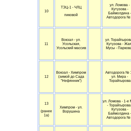
ул. Ломова -
ТЭЦ-1 - ЧЛЦ
Кутузова -
10
Баймолдина 
пиковой
Автодорога №
Вокзал - ул.
ул. Торайгырова
11
Усольская,
Кутузова - Жа
Усольский массив
Мусы - Парков
Вокзал - Химпром
Автодорога № 1
12
(зимой до Сада
ул. Мира -
"Нефянник")
Торайгырова
ул. Ломова - 1-е
13
- Торайгырова 
Химпром - ул.
Кутузова -
(ранее
Ворушина
Баймолдина 
1
а)
Автодорога №