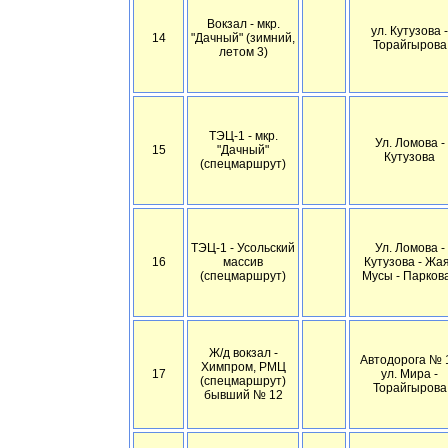
Вокзал - мкр.
ул. Кутузова -
14
"Дачный" (зимний,
Торайгырова
летом 3)
ТЭЦ-1 - мкр.
Ул. Ломова -
15
"Дачный"
Кутузова
(спецмаршрут)
ТЭЦ-1 - Усольский
Ул. Ломова -
16
массив
Кутузова - Жа
(спецмаршрут)
Мусы - Парков
Ж/д вокзал -
Автодорога № 1
Химпром, РМЦ
17
ул. Мира -
(спецмаршрут)
Торайгырова
бывший № 12