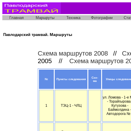
Главная
Маршруты
Техника
Фотографии
Ста
. Маршруты
Павлодарский трамвай
Схема маршрутов 2008
//
Сх
2005 //
Схема маршрутов 2
Схе-
№
Пункты следования
Улицы следован
ма
ул. Ломова - 1-е
- Торайгырова 
1
ТЭЦ-1 - ЧЛЦ
Кутузова -
Баймолдина 
Автодорога №