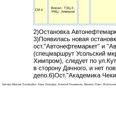
Вокзал - ТЭЦ-3 -
СМ-4
РМЦ - Химпром
2)Остановка Автонефтемарке
3)Появилась новая останов
ост."Автонефтемаркет" и "А
(спецмаршрут Усольский мк
Химпром), следует по ул.Кут
в сторону Дачного, и нет по
депо.6)Ост."Академика Чеки
Авторы Максим Гольбрайхт, Ааре Оландер, Алексей Разуменко, Михаил Уткин. Использо