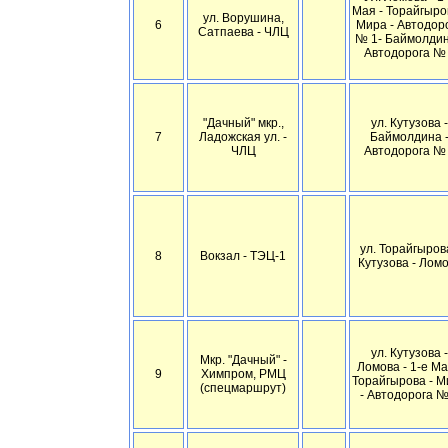
Мая - Торайгыро
ул. Ворушина,
6
Мира - Автодор
Сатпаева - ЧЛЦ
№ 1- Баймолдин
Автодорога №
"Дачный" мкр.,
ул. Кутузова -
7
Ладожская ул. -
Баймолдина 
ЧЛЦ
Автодорога №
ул. Торайгырова
8
Вокзал - ТЭЦ-1
Кутузова - Лом
ул. Кутузова -
Мкр. "Дачный" -
Ломова - 1-е Ма
9
Химпром, РМЦ
Торайгырова - М
(спецмаршрут)
- Автодорога №