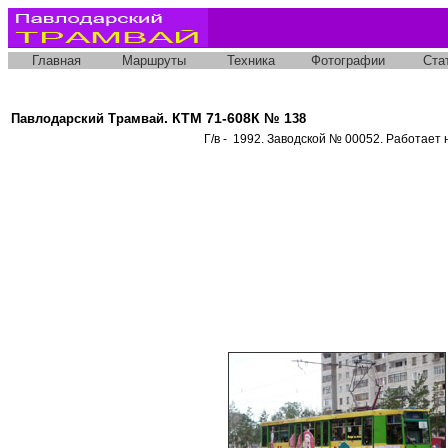
Главная
Маршруты
Техника
Фотографии
Ста
. КТМ 71-608К № 1
Павлодарский Трамвай
38
Г/в - 1992. Заводской № 00052. Работает 