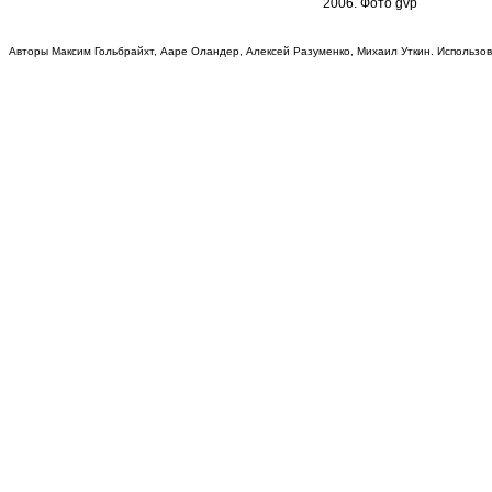
200
6. Фото
gvp
Авторы Максим Гольбрайхт, Ааре Оландер, Алексей Разуменко, Михаил Уткин. Использо