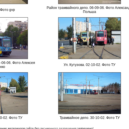
Район трамвайного депо. 06-09-06. Фото Алексан
 Фото
gvp
Польша
-06-06. Фото Алексея
Ул. Кутузова. 02-10-02. Фото ТУ
нко
10-02. Фото ТУ
Трамвайное депо. 30-10-02. Фото ТУ
вание материалов сайта без
письменного разрешения
запрещено!