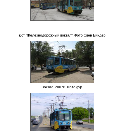
к/ст "Железнодорожный вокзал". Фото Свен Биндер
Вокзал
.
200
76. Фото
gvp