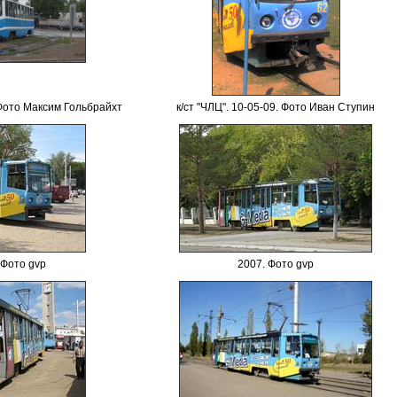
 Фото Максим Гольбрайхт
к/ст "ЧЛЦ". 10-05-09. Фото
Иван Ступин
 Фото
gvp
200
7. Фото
gvp