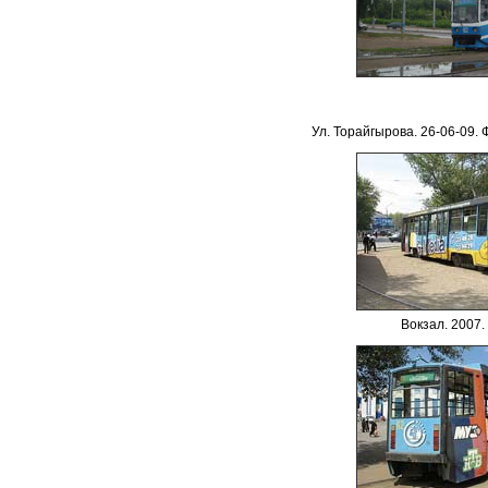
Ул. Торайгырова. 26-06-09.
Вокзал
.
200
7.