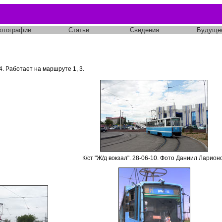
отографии
Статьи
Сведения
Будуще
4. Работает на маршруте 1, 3.
К/ст "Ж/д вокзал".
28-06-10
. Фото Даниил Ларион