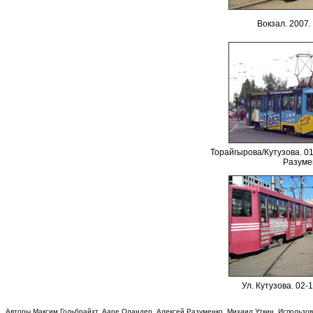
Вокзал
.
200
7.
Торайгырова/Кутузова. 01
Разуме
Ул. Кутузова. 02-
Авторы Максим Гольбрайхт, Ааре Оландер, Алексей Разуменко, Михаил Уткин. Использо